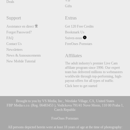
VIP
Deals
Gifts
Support
Extras
Assistance en direct
Get 120 Free Credits
Forgot Password?
Bookmark Us
FAQ
Suivez-nous
Contact Us
FreeOnes Pornstars
Newsletters
Affiliates
News & Announcements
New Mobile Tutorial
The adult industry's premier Live Cam
affiliate program since 1996. Our expert
team has delivered millions to webmasters
worldwide through top-performing, high-
payout offers for all types of traffic.
Click here to get started
Brought to you by VS Media, Inc., Westlake Village, CA, United States
FBP Media s.r.o. (Reg. 06483453 ), Vodickova 791/41 Nove Mesto, 110 00 Praha 1,
Czech Republic
FreeOnes Pornstars
All persons depicted herein were at least 18 years of age at the time of photography: