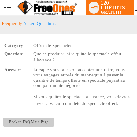
120
CRÉDITS
User
GRATUIT!
status
Frequently
Asked Questions
Category:
Offres de Spectacles
Question:
Que ce produit-il si je quitte le spectacle offert
LIMITED TIME OFFER!
à lavance ?
Answer:
Lorsque vous faites ou acceptez une offre, vous
vous engagez auprès du mannequin à passer la
quantité de temps offerte en spectacle payant au
coût par minute négocié.
Si vous quittez le spectacle à lavance, vous devrez
payer la valeur complète du spectacle offert.
Back to FAQ Main Page